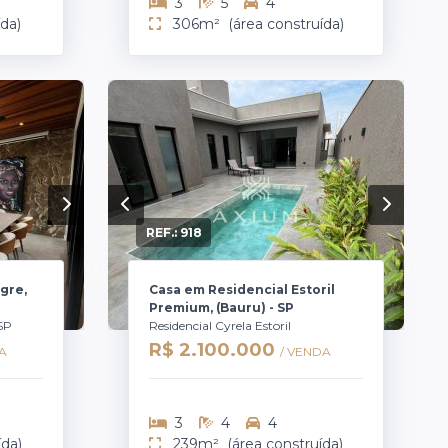
3
5
4
ída)
306m²
(área construída)
REF.:
918
gre,
Casa em Residencial Estoril
Premium, (Bauru) - SP
 SP
Residencial Cyrela Estoril
R$ 2.100.000
A
/ VENDA
3
4
4
ída)
239m²
(área construída)