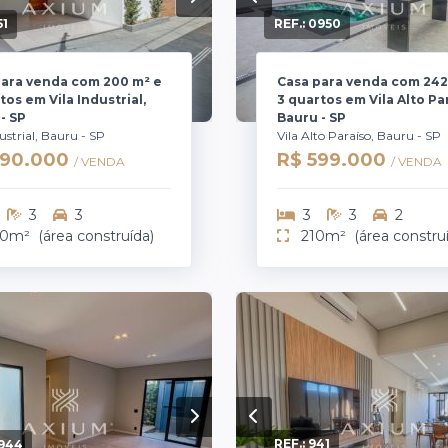
51
REF.:
0950
para venda com 200 m² e
Casa para venda com 242
tos em Vila Industrial,
3 quartos em Vila Alto Pa
- SP
Bauru - SP
dustrial, Bauru - SP
Vila Alto Paraíso, Bauru - SP
790.000
R$ 599.000
/ VENDA
/ VENDA
3
3
3
3
2
0m²
(área construída)
210m²
(área constru
944
REF.:
941