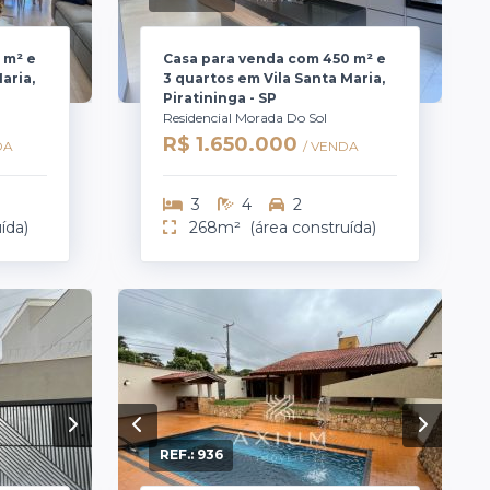
 m² e
Casa para venda com 450 m² e
aria,
3 quartos em Vila Santa Maria,
Piratininga - SP
Residencial Morada Do Sol
R$ 1.650.000
DA
/ VENDA
3
4
2
ída)
268m²
(área construída)
REF.:
936