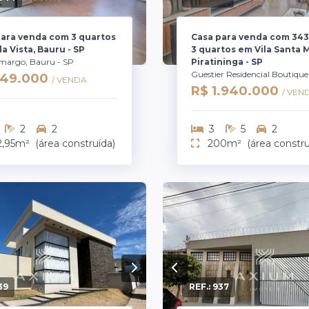
para venda com 3 quartos
Casa para venda com 343
a Vista, Bauru - SP
3 quartos em Vila Santa M
amargo, Bauru - SP
Piratininga - SP
Guestier Residencial Boutique
649.000
/ VENDA
R$ 1.940.000
/ VEN
2
2
3
5
2
2,95m²
(área construída)
200m²
(área constru
39
REF.:
937