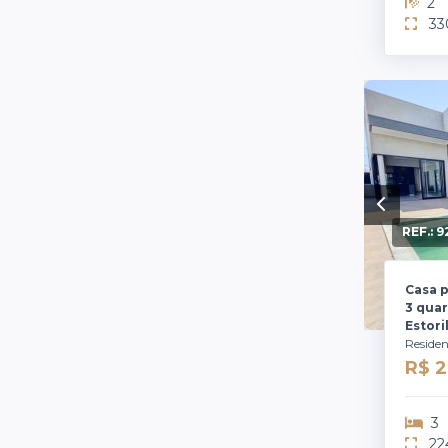
2
33
REF.:
9
Casa 
3 quar
Estori
Residen
R$ 
3
22