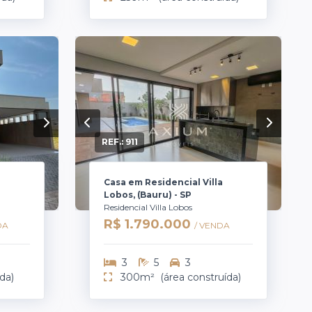
REF.:
911
Casa em Residencial Villa
Lobos, (Bauru) - SP
Residencial Villa Lobos
R$ 1.790.000
DA
/ VENDA
3
5
3
da)
300m²
(área construída)