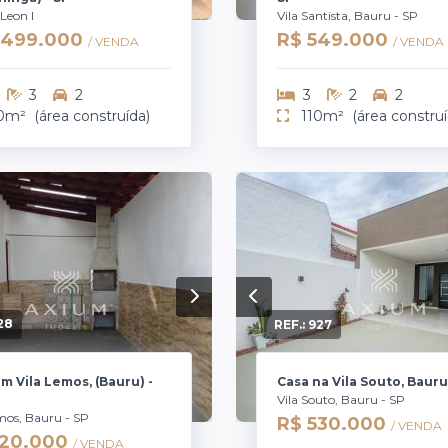
 Leon I
Vila Santista, Bauru - SP
1.499.000
R$ 549.000
/ VENDA
/ VENDA
3
2
3
2
2
0m²
(área construída)
110m²
(área construí
28
REF.:
927
m Vila Lemos, (Bauru) -
Casa na Vila Souto, Bauru
Vila Souto, Bauru - SP
mos, Bauru - SP
R$ 530.000
/ VENDA
320.000
/ VENDA