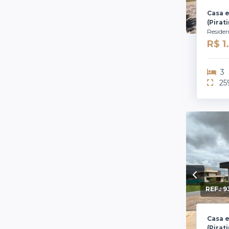
Casa e
(Pirat
Residen
R$ 
3
25
REF.:
9
Casa e
(Pirat