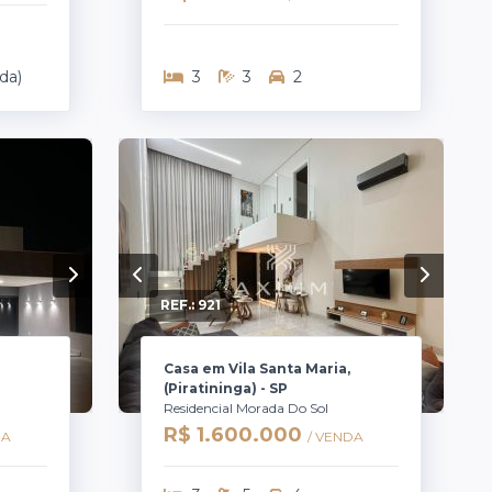
da)
3
3
2
REF.:
921
Casa em Vila Santa Maria,
(Piratininga) - SP
Residencial Morada Do Sol
R$ 1.600.000
DA
/ VENDA