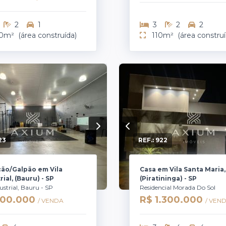
2
1
3
2
2
0m²
(área construída)
110m²
(área construí
23
REF.:
922
cão/Galpão em Vila
Casa em Vila Santa Maria,
rial, (Bauru) - SP
(Piratininga) - SP
dustrial, Bauru - SP
Residencial Morada Do Sol
900.000
R$ 1.300.000
/ VENDA
/ VEN