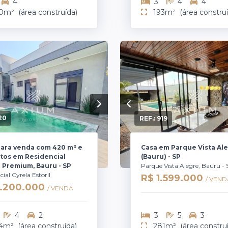
4
3
4
4
0m²
(área construída)
193m²
(área constru
20
REF.:
919
para venda com 420 m² e
Casa em Parque Vista Ale
tos em Residencial
(Bauru) - SP
l Premium, Bauru - SP
Parque Vista Alegre, Bauru -
cial Cyrela Estoril
R$ 1.599.000
/ VEND
2.200.000
/ VENDA
4
2
3
5
3
4m²
(área construída)
281m²
(área constru