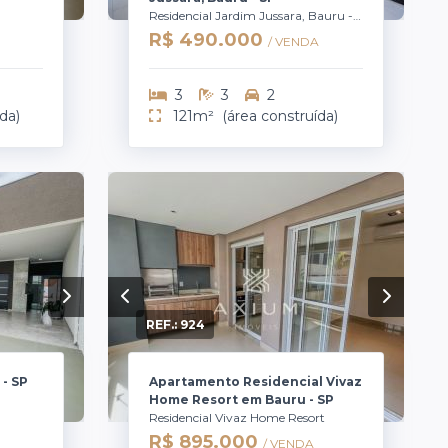
Residencial Jardim Jussara, Bauru - SP
R$ 490.000
/ VENDA
3
3
2
da)
121m²
(área construída)
REF.:
924
 - SP
Apartamento Residencial Vivaz
Home Resort em Bauru - SP
Residencial Vivaz Home Resort
R$ 895.000
/ VENDA