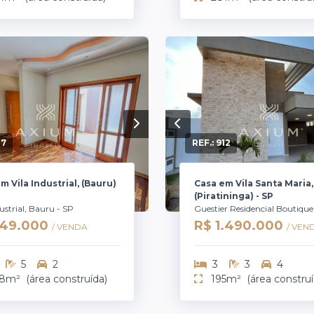
17
REF.:
912
m Vila Industrial, (Bauru)
Casa em Vila Santa Maria,
(Piratininga) - SP
dustrial, Bauru - SP
Guestier Residencial Boutique
749.000
R$ 1.490.000
/ VENDA
/ VEN
5
2
3
3
4
8m²
(área construída)
195m²
(área construí