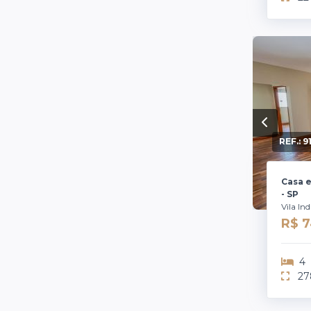
REF.:
9
Casa e
- SP
Vila In
R$ 
4
27