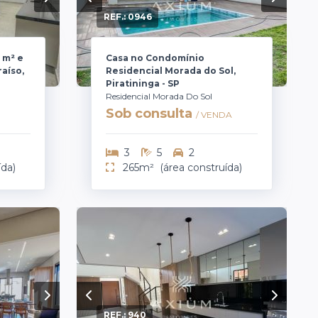
REF.:
0946
 m² e
Casa no Condomínio
raíso,
Residencial Morada do Sol,
Piratininga - SP
Residencial Morada Do Sol
Sob consulta
/ VENDA
3
5
2
ída)
265m²
(área construída)
REF.:
940