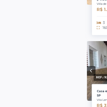
Villa de
R$ 
3
16
REF.:
9
Casa e
SP
Vila Le
R$ 