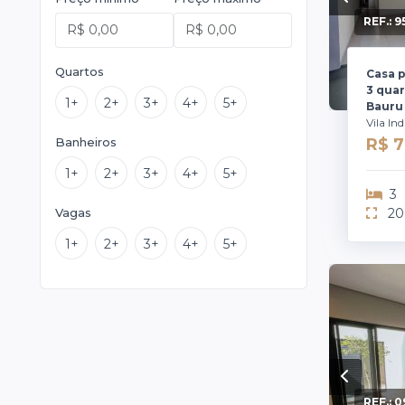
REF.:
9
Quartos
Casa 
3 quar
1+
2+
3+
4+
5+
Bauru 
Vila In
Banheiros
R$ 
1+
2+
3+
4+
5+
3
Vagas
20
1+
2+
3+
4+
5+
REF.:
0