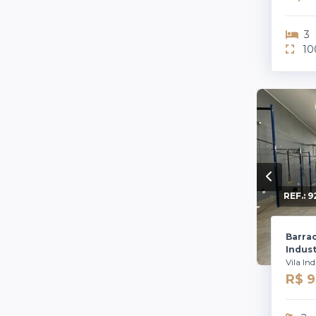
3
10
REF.:
9
Barra
Indust
Vila In
R$ 