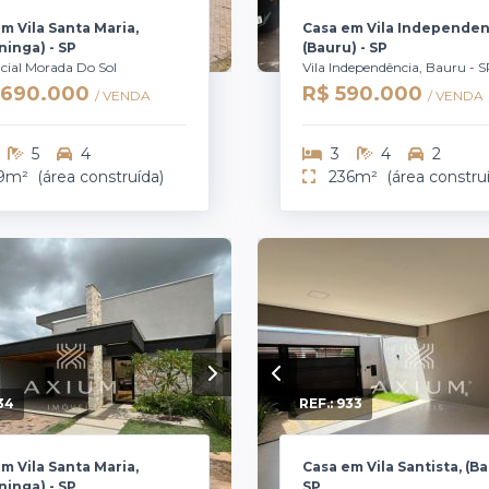
m Vila Santa Maria,
Casa em Vila Independen
ininga) - SP
(Bauru) - SP
cial Morada Do Sol
Vila Independência, Bauru - 
1.690.000
R$ 590.000
/ VENDA
/ VENDA
5
4
3
4
2
9m²
(área construída)
236m²
(área constru
34
REF.:
933
m Vila Santa Maria,
Casa em Vila Santista, (Ba
ininga) - SP
SP