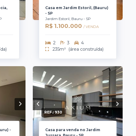
cia,
Casa em Jardim Estoril, (Bauru)
- SP
SP
Jardim Estoril, Bauru - SP
R$ 1.100.000
/ VENDA
2
3
4
ída)
235m²
(área construída)
REF.:
930
uru) -
Casa para venda no Jardim
Jussara, Bauru - SP