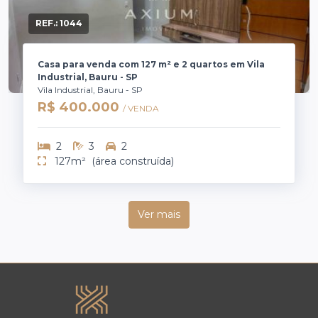
REF.:
1044
Casa para venda com 127 m² e 2 quartos em Vila
Industrial, Bauru - SP
Vila Industrial, Bauru - SP
R$ 400.000
/ VENDA
2
3
2
127m²
(área construída)
Ver mais