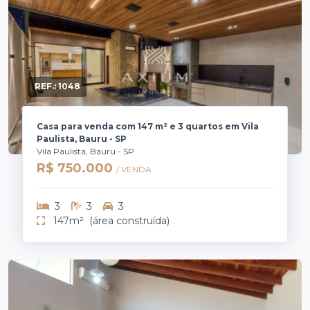
REF.:
1048
Casa para venda com 147 m² e 3 quartos em Vila
Paulista, Bauru - SP
Vila Paulista, Bauru - SP
R$ 750.000
/ VENDA
3
3
3
147m²
(área construída)