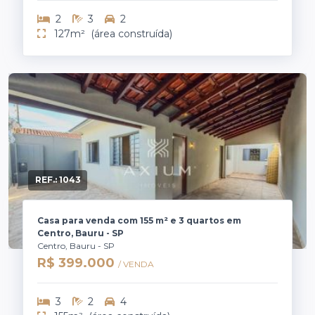
2
3
2
127m²
(área construída)
REF.:
1043
Casa para venda com 155 m² e 3 quartos em
Centro, Bauru - SP
Centro, Bauru - SP
R$ 399.000
/ VENDA
3
2
4