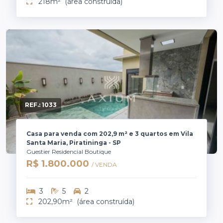
218m²
(área construída)
REF.:
1033
Casa para venda com 202,9 m² e 3 quartos em Vila
Santa Maria, Piratininga - SP
Guestier Residencial Boutique
R$ 1.800.000
/ VENDA
3
5
2
202,90m²
(área construída)