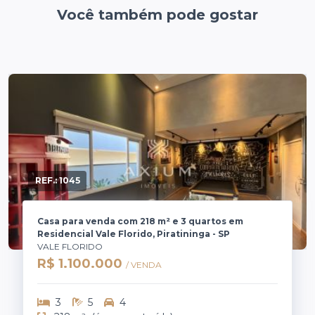
Você também pode gostar
REF.:
1045
Casa para venda com 218 m² e 3 quartos em
Residencial Vale Florido, Piratininga - SP
VALE FLORIDO
R$ 1.100.000
/ VENDA
3
5
4